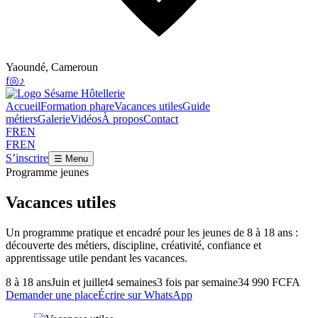
Yaoundé, Cameroun
f
◎
♪
Accueil
Formation phare
Vacances utiles
Guide
métiers
Galerie
Vidéos
À propos
Contact
FR
EN
FR
EN
S’inscrire
☰ Menu
Programme jeunes
Vacances utiles
Un programme pratique et encadré pour les jeunes de 8 à 18 ans :
découverte des métiers, discipline, créativité, confiance et
apprentissage utile pendant les vacances.
8 à 18 ans
Juin et juillet
4 semaines
3 fois par semaine
34 990 FCFA
Demander une place
Écrire sur WhatsApp