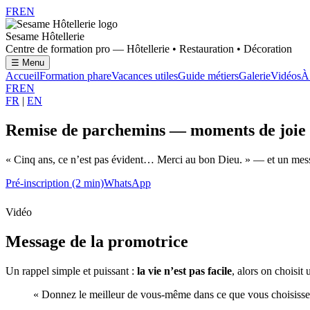
FR
EN
Sesame Hôtellerie
Centre de formation pro — Hôtellerie • Restauration • Décoration
☰ Menu
Accueil
Formation phare
Vacances utiles
Guide métiers
Galerie
Vidéos
À
FR
EN
FR
|
EN
Remise de parchemins — moments de joie
« Cinq ans, ce n’est pas évident… Merci au bon Dieu. » — et un mess
Pré‑inscription (2 min)
WhatsApp
Vidéo
Message de la promotrice
Un rappel simple et puissant :
la vie n’est pas facile
, alors on choisit
« Donnez le meilleur de vous‑même dans ce que vous choisissez 