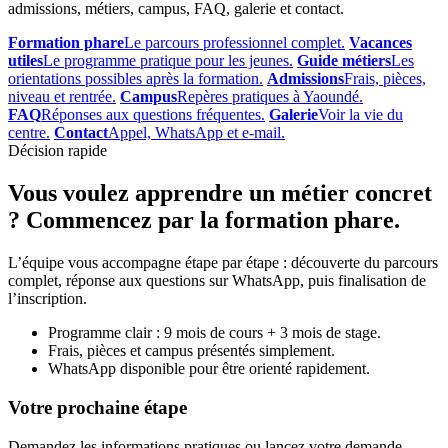
admissions, métiers, campus, FAQ, galerie et contact.
Formation phare
Le parcours professionnel complet.
Vacances
utiles
Le programme pratique pour les jeunes.
Guide métiers
Les
orientations possibles après la formation.
Admissions
Frais, pièces,
niveau et rentrée.
Campus
Repères pratiques à Yaoundé.
FAQ
Réponses aux questions fréquentes.
Galerie
Voir la vie du
centre.
Contact
Appel, WhatsApp et e-mail.
Décision rapide
Vous voulez apprendre un métier concret
? Commencez par la formation phare.
L’équipe vous accompagne étape par étape : découverte du parcours
complet, réponse aux questions sur WhatsApp, puis finalisation de
l’inscription.
Programme clair : 9 mois de cours + 3 mois de stage.
Frais, pièces et campus présentés simplement.
WhatsApp disponible pour être orienté rapidement.
Votre prochaine étape
Demandez les informations pratiques ou lancez votre demande