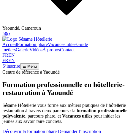
Yaoundé, Cameroun
f
◎
♪
Accueil
Formation phare
Vacances utiles
Guide
métiers
Galerie
Vidéos
À propos
Contact
FR
EN
FR
EN
S’inscrire
☰ Menu
Centre de référence à Yaoundé
Formation professionnelle en hôtellerie-
restauration à Yaoundé
Sésame Hôtellerie vous forme aux métiers pratiques de l’hôtellerie-
restauration à travers deux parcours : la
formation professionnelle
polyvalente
, parcours phare, et
Vacances utiles
pour initier les
jeunes aux savoir-faire concrets.
Découvrir la formation phare
Demander l’inscription