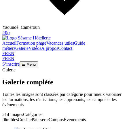
Yaoundé, Cameroun
f
◎
♪
Accueil
Formation phare
Vacances utiles
Guide
métiers
Galerie
Vidéos
À propos
Contact
FR
EN
FR
EN
S’inscrire
☰ Menu
Galerie
Galerie complète
Toutes les images sont classées par catégorie pour mieux valoriser
les formations, les réalisations, les apprenants, les campus et les
événements.
214 images
Catégories
filtrables
Cuisine
Pâtisserie
Campus
Événements