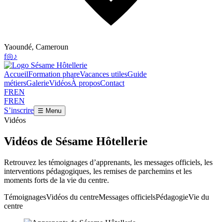
Yaoundé, Cameroun
f
◎
♪
Accueil
Formation phare
Vacances utiles
Guide
métiers
Galerie
Vidéos
À propos
Contact
FR
EN
FR
EN
S’inscrire
☰ Menu
Vidéos
Vidéos de Sésame Hôtellerie
Retrouvez les témoignages d’apprenants, les messages officiels, les
interventions pédagogiques, les remises de parchemins et les
moments forts de la vie du centre.
Témoignages
Vidéos du centre
Messages officiels
Pédagogie
Vie du
centre